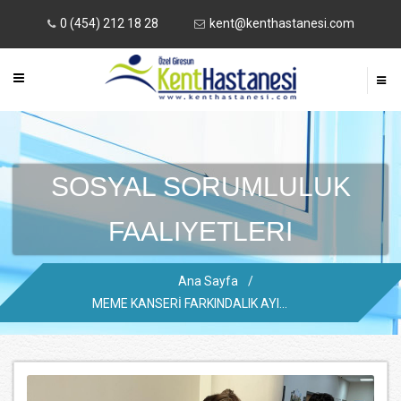
0 (454) 212 18 28
kent@kenthastanesi.com
SOSYAL SORUMLULUK
FAALIYETLERI
Ana Sayfa
/
MEME KANSERİ FARKINDALIK AYI...