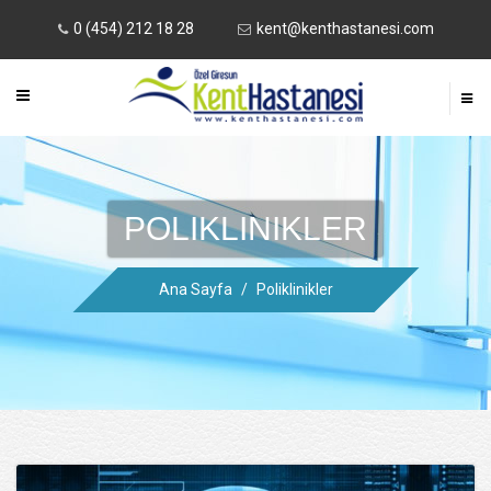
0 (454) 212 18 28
kent@kenthastanesi.com
POLIKLINIKLER
Ana Sayfa
/
Poliklinikler