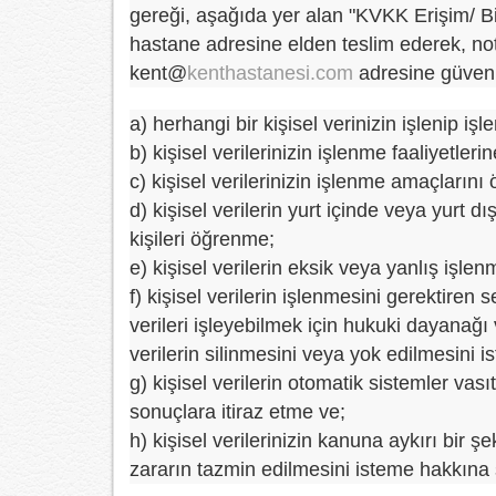
gereği, aşağıda yer alan "KVKK Erişim/ B
hastane adresine elden teslim ederek, no
kent@
kenthastanesi.com
adresine güvenli 
a) herhangi bir kişisel verinizin işlenip i
b) kişisel verilerinizin işlenme faaliyetlerin
c) kişisel verilerinizin işlenme amaçların
d) kişisel verilerin yurt içinde veya yurt
kişileri öğrenme;
e) kişisel verilerin eksik veya yanlış işle
f) kişisel verilerin işlenmesini gerektir
verileri işleyebilmek için hukuki dayanağ
verilerin silinmesini veya yok edilmesini i
g) kişisel verilerin otomatik sistemler va
sonuçlara itiraz etme ve;
h) kişisel verilerinizin kanuna aykırı bir
zararın tazmin edilmesini isteme hakkına 