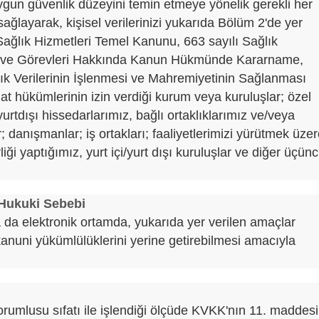
ygun güvenlik düzeyini temin etmeye yönelik gerekli her
 sağlayarak, kişisel verilerinizi yukarıda Bölüm 2'de yer
Sağlık Hizmetleri Temel Kanunu, 663 sayılı Sağlık
lat ve Görevleri Hakkında Kanun Hükmünde Kararname,
lık Verilerinin İşlenmesi ve Mahremiyetinin Sağlanması
at hükümlerinin izin verdiği kurum veya kuruluşlar; özel
/yurtdışı hissedarlarımız, bağlı ortaklıklarımız ve/veya
er; danışmanlar; iş ortakları; faaliyetlerimizi yürütmek üze
iği yaptığımız, yurt içi/yurt dışı kuruluşlar ve diğer üçün
 Hukuki Sebebi
ı ya da elektronik ortamda, yukarıda yer verilen amaçlar
nuni yükümlülüklerini yerine getirebilmesi amacıyla
 sorumlusu sıfatı ile işlendiği ölçüde KVKK'nın 11. maddesi