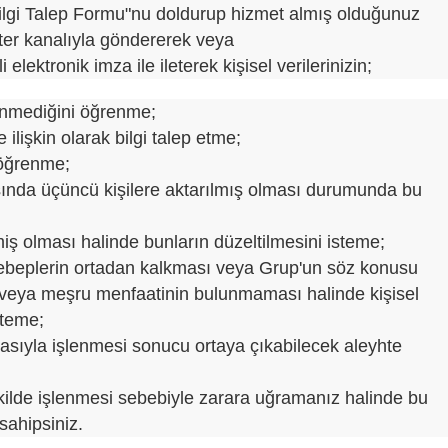
ilgi Talep Formu"nu doldurup hizmet almış olduğunuz
ter kanalıyla göndererek veya
elektronik imza ile ileterek kişisel verilerinizin;
şlenmediğini öğrenme;
e ilişkin olarak bilgi talep etme;
ı öğrenme;
 dışında üçüncü kişilere aktarılmış olması durumunda bu
nmiş olması halinde bunların düzeltilmesini isteme;
en sebeplerin ortadan kalkması veya Grup'un söz konusu
ı veya meşru menfaatinin bulunmaması halinde kişisel
steme;
sıtasıyla işlenmesi sonucu ortaya çıkabilecek aleyhte
 şekilde işlenmesi sebebiyle zarara uğramanız halinde bu
sahipsiniz.