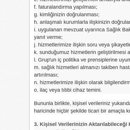
f. faturalandırma yapılması;
g. kimliğinizin doğrulanması;
h. anlaşmalı kurumlarla ilişkinizin doğrul
i. uygulanan mevzuat uyarınca Sağlık Bak
yanıt verme;
j. hizmetlerimize ilişkin soru veya şikayet
k. sunduğumuz hizmetlerin geliştirilmesi 
l. Grup'un iç politika ve prensiplerine uy
m. sağlık hizmetleri almanızı takiben ha
artırılması;
n. hizmetlerimize ilişkin olarak bilgilendi
o. ilaç veya tıbbi cihaz temini.
Bununla birlikte, kişisel verileriniz yukarıd
haricinde hiçbir şekilde ticari bir amaçla k
3. Kişisel Verilerinizin Aktarılabileceği