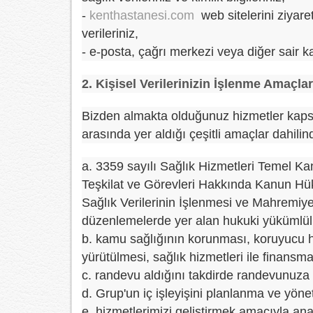
-
kenthastanesi.com
web sitelerini ziyaret
verileriniz,
- e-posta, çağrı merkezi veya diğer sair kan
2. Kişisel Verilerinizin İşlenme Amaçlar
Bizden almakta olduğunuz hizmetler kapsam
arasında yer aldığı çeşitli amaçlar dahili
a. 3359 sayılı Sağlık Hizmetleri Temel Ka
Teşkilat ve Görevleri Hakkında Kanun Hü
Sağlık Verilerinin İşlenmesi ve Mahremiye
düzenlemelerde yer alan hukuki yükümlülü
b. kamu sağlığının korunması, koruyucu he
yürütülmesi, sağlık hizmetleri ile finans
c. randevu aldığını takdirde randevunuza i
d. Grup'un iç işleyişini planlanma ve yön
e. hizmetlerimizi geliştirmek amacıyla an