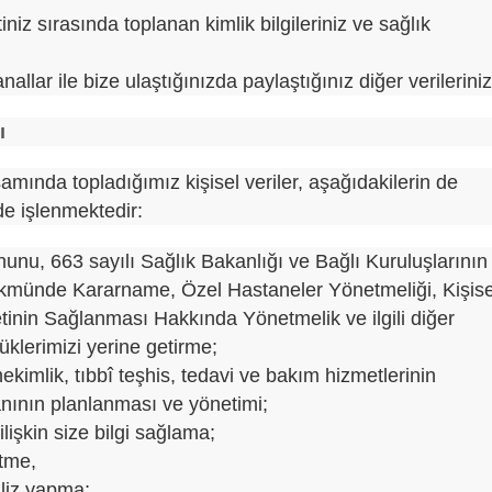
iniz sırasında toplanan kimlik bilgileriniz ve sağlık
allar ile bize ulaştığınızda paylaştığınız diğer verileriniz
ı
ında topladığımız kişisel veriler, aşağıdakilerin de
nde işlenmektedir:
nunu, 663 sayılı Sağlık Bakanlığı ve Bağlı Kuruluşlarının
kmünde Kararname, Özel Hastaneler Yönetmeliği, Kişise
tinin Sağlanması Hakkında Yönetmelik ve ilgili diğer
klerimizi yerine getirme;
kimlik, tıbbî teşhis, tedavi ve bakım hizmetlerinin
manının planlanması ve yönetimi;
lişkin size bilgi sağlama;
etme,
aliz yapma;