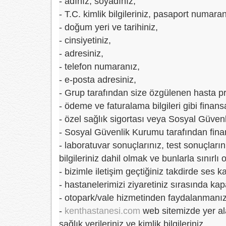
- adınız, soyadınız,
- T.C. kimlik bilgileriniz, pasaport numara
- doğum yeri ve tarihiniz,
- cinsiyetiniz,
- adresiniz,
- telefon numaranız,
- e-posta adresiniz,
- Grup tarafından size özgülenen hasta 
- ödeme ve faturalama bilgileri gibi finansa
- özel sağlık sigortası veya Sosyal Güvenl
- Sosyal Güvenlik Kurumu tarafından finan
- laboratuvar sonuçlarınız, test sonuçların
bilgileriniz dahil olmak ve bunlarla sınırl
- bizimle iletişim geçtiğiniz takdirde ses k
- hastanelerimizi ziyaretiniz sırasında k
- otopark/vale hizmetinden faydalanmanız 
-
kenthastanesi.com
web sitemizde yer al
sağlık verileriniz ve kimlik bilgileriniz,