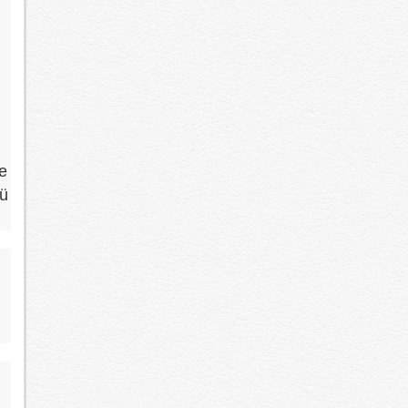
re
cü