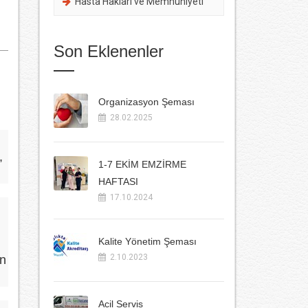
Hasta Hakları ve Memnuniyeti
Son Eklenenler
Organizasyon Şeması
28.02.2025
,
1-7 EKİM EMZİRME
HAFTASI
17.10.2024
Kalite Yönetim Şeması
2.10.2023
an
Acil Servis