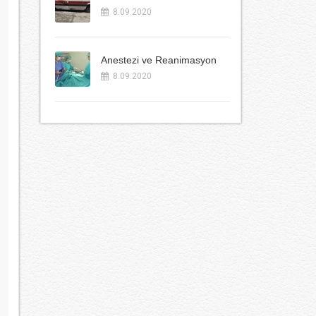
8.09.2020
Anestezi ve Reanimasyon
8.09.2020