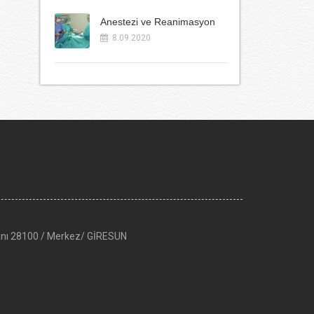
Anestezi ve Reanimasyon
8.09.2020
anı 28100 / Merkez/ GİRESUN