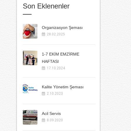
Son Eklenenler
Organizasyon Şeması
28.02.2025
1-7 EKİM EMZİRME
HAFTASI
17.10.2024
Kalite Yönetim Şeması
2.10.2023
Acil Servis
8.09.2020