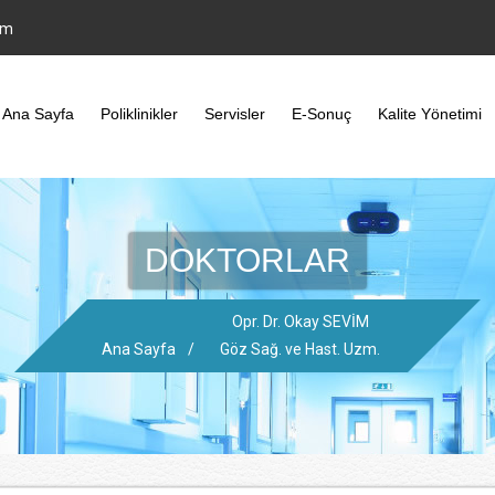
om
Ana Sayfa
Poliklinikler
Servisler
E-Sonuç
Kalite Yönetimi
DOKTORLAR
Opr. Dr. Okay SEVİM
Ana Sayfa
/
Göz Sağ. ve Hast. Uzm.