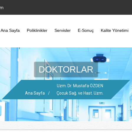
om
Ana Sayfa
Poliklinikler
Servisler
E-Sonuç
Kalite Yönetimi
DOKTORLAR
Uzm. Dr. Mustafa ÖZDEN
Ana Sayfa
/
Çocuk Sağ. ve Hast. Uzm.