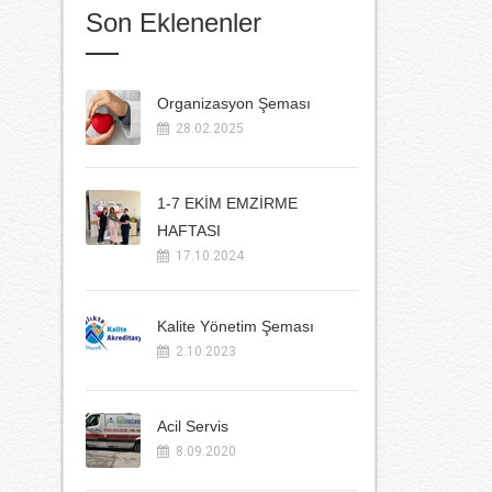
Son Eklenenler
Organizasyon Şeması
28.02.2025
1-7 EKİM EMZİRME
HAFTASI
17.10.2024
Kalite Yönetim Şeması
2.10.2023
Acil Servis
8.09.2020