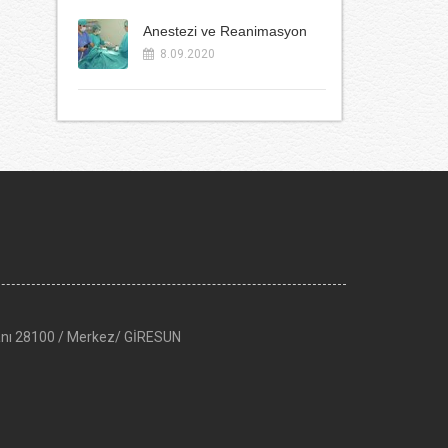
Anestezi ve Reanimasyon
8.09.2020
anı 28100 / Merkez/ GİRESUN